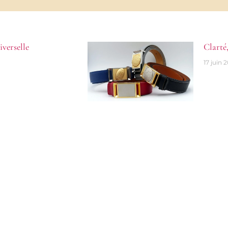
verselle
Clarté
17 juin 