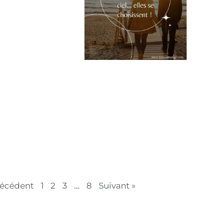
récédent
1
2
3
…
8
Suivant »