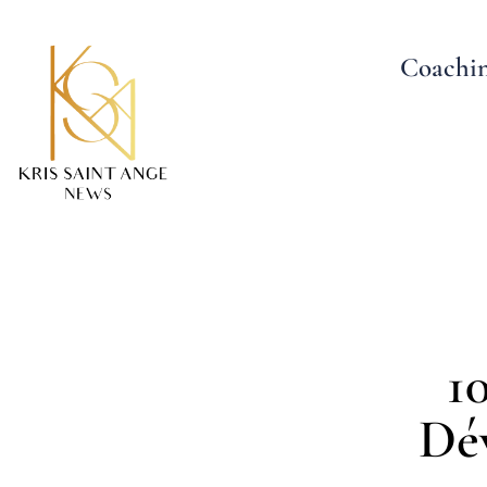
Coachi
1
Dév