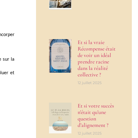
amcorper
Et si la vraie
Récompense était
de voir un idéal
 sur la
prendre racine
dans la réalité
luer et
collective ?
12 juillet 2025
Et si votre succès
n’était qu’une
question
d’alignement ?
12 juillet 2025