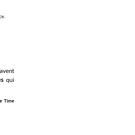
ce.
savent
nes
qui
de Time