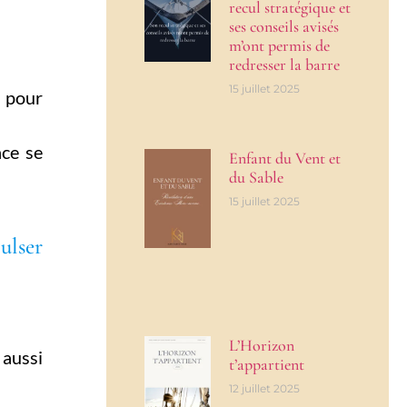
recul stratégique et
ses conseils avisés
m’ont permis de
redresser la barre
15 juillet 2025
 pour
nce se
Enfant du Vent et
du Sable
15 juillet 2025
ulser
L’Horizon
 aussi
t’appartient
12 juillet 2025