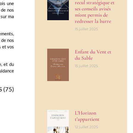
recul stratégique et
fois une
ses conseils avisés
 de nos
m’ont permis de
e sur ma
redresser la barre
15 juillet 2025
ements,
l de nos
s et vos
Enfant du Vent et
du Sable
e, et du
15 juillet 2025
uidance
S (75)
L’Horizon
t’appartient
12 juillet 2025