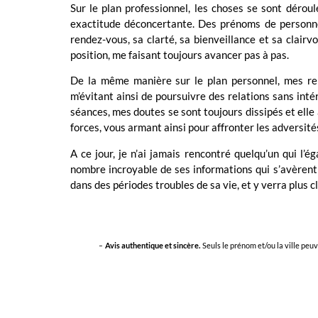
Sur le plan professionnel, les choses se sont déroul
exactitude déconcertante. Des prénoms de personnes
rendez-vous, sa clarté, sa bienveillance et sa clair
position, me faisant toujours avancer pas à pas.
De la même manière sur le plan personnel, mes rel
m’évitant ainsi de poursuivre des relations sans inté
séances, mes doutes se sont toujours dissipés et elle
forces, vous armant ainsi pour affronter les adversité
A ce jour, je n’ai jamais rencontré quelqu’un qui l’é
nombre incroyable de ses informations qui s’avèren
dans des périodes troubles de sa vie, et y verra plus cl
–
Avis authentique et sincère.
Seuls le prénom et/ou la ville peu