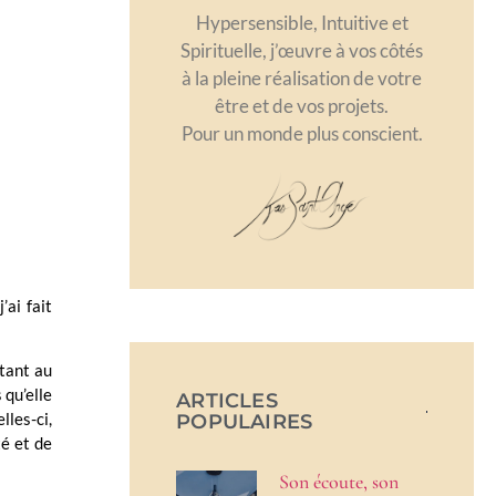
Hypersensible, Intuitive et
Spirituelle, j’œuvre à vos côtés
à la pleine réalisation de votre
être et de vos projets.
Pour un monde plus conscient.
’ai fait
utant au
 qu’elle
ARTICLES
lles-ci,
POPULAIRES
té et de
Son écoute, son