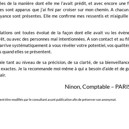
ées de la manière dont elle me l’avait prédit, et avec encore une 
 sont apparus que j’ai fini par croiser sur mon chemin. A chacun
voyance sont présentes. Elle me confirme mes ressentis et m’aiguill
ations ont toutes évolué de la façon dont elle avait vu les évèn
rêt, ou avec des personnes mal intentionnées. A son contact et au fi
 arrive systématiquement à vous révéler votre potentiel, vos qualité
s quand elles se présentent.
gale tant au niveau de sa précision, de sa clarté, de sa bienveillanc
t exactes. Je la recommande moi-même à qui a besoin d’aide et de g
air.
Ninon, Comptable – PARI
vent être modifiés par le consultant avant publication afin de préserver son anonymat.