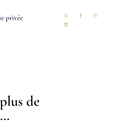
ie privée
 plus de
n…