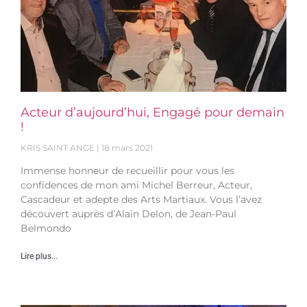
Acteur d’aujourd’hui, Engagé pour demain
!
KRIS SAINT ANGE
18 mars 2021
Immense honneur de recueillir pour vous les
confidences de mon ami Michel Berreur, Acteur,
Cascadeur et adepte des Arts Martiaux. Vous l’avez
découvert auprès d’Alain Delon, de Jean-Paul
Belmondo
Lire plus...