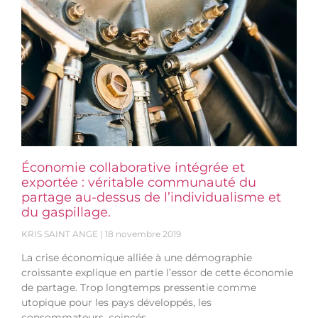
Économie collaborative intégrée et
exportée : véritable communauté du
partage au-dessus de l’individualisme et
du gaspillage.
KRIS SAINT ANGE
18 novembre 2019
La crise économique alliée à une démographie
croissante explique en partie l’essor de cette économie
de partage. Trop longtemps pressentie comme
utopique pour les pays développés, les
consommateurs, coincés