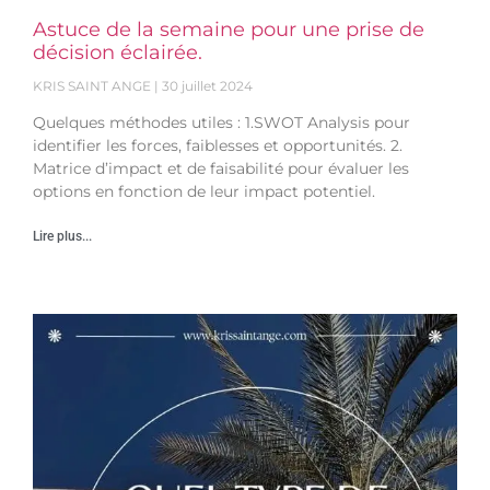
Astuce de la semaine pour une prise de
décision éclairée.
KRIS SAINT ANGE
30 juillet 2024
Quelques méthodes utiles : 1.SWOT Analysis pour
identifier les forces, faiblesses et opportunités. 2.
Matrice d’impact et de faisabilité pour évaluer les
options en fonction de leur impact potentiel.
Lire plus...